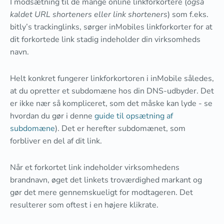
I modsætning til de mange online linkforkortere (
også
kaldet URL shorteners eller link shorteners
) som f.eks.
bitly’s trackinglinks, sørger inMobiles linkforkorter for at
dit forkortede link stadig indeholder din virksomheds
navn.
Helt konkret fungerer linkforkortoren i inMobile således,
at du opretter et subdomæne hos din DNS-udbyder. Det
er ikke nær så kompliceret, som det måske kan lyde - se
hvordan du gør i denne
guide til opsætning af
subdomæne
). Det er herefter subdomænet, som
forbliver en del af dit link.
Når et forkortet link indeholder virksomhedens
brandnavn, øget det linkets troværdighed markant og
gør det mere gennemskueligt for modtageren. Det
resulterer som oftest i en højere klikrate.