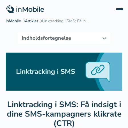
Indholdsfortegnelse
Hvad er linktracking?
Sådan bruger du linktracking i inMobile
Fordelene ved linktracking i SMS-marketing
Bonus: Troværdig linkforkorter
Case: Sådan bruger Barnets Verden linktracking
Opsummering
Linktracking i SMS: Få indsigt i
dine SMS-kampagners klikrate
(CTR)