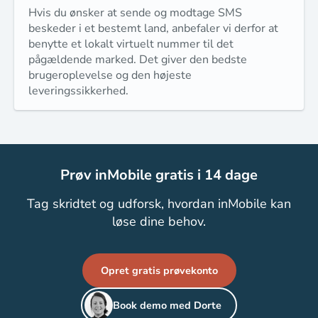
Hvis du ønsker at sende og modtage SMS
beskeder i et bestemt land, anbefaler vi derfor at
benytte et lokalt virtuelt nummer til det
pågældende marked. Det giver den bedste
brugeroplevelse og den højeste
leveringssikkerhed.
Prøv inMobile gratis i 14 dage
Tag skridtet og udforsk, hvordan inMobile kan
løse dine behov.
Opret gratis prøvekonto
Book demo med Dorte