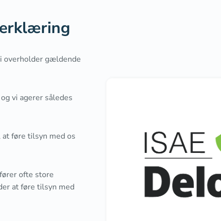
 erklæring
 vi overholder gældende
og vi agerer således
 at føre tilsyn med os
ører ofte store
der at føre tilsyn med