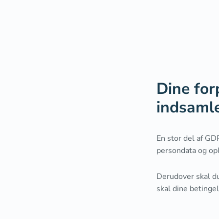
Dine forp
indsaml
En stor del af GD
persondata og op
Derudover skal du
skal dine betinge