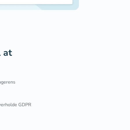
 at
rugerens
 overholde GDPR