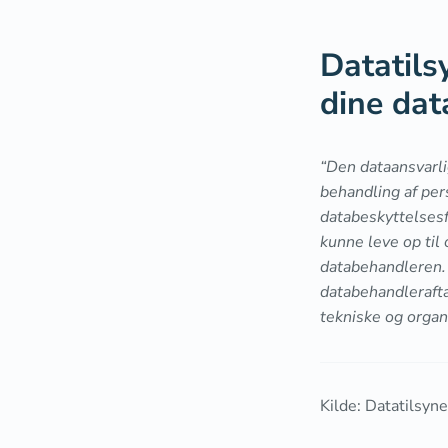
Datatils
dine da
“Den dataansvarli
behandling af pe
databeskyttelsesf
kunne leve op til
databehandleren. 
databehandlerafta
tekniske og organ
Kilde: Datatilsyne