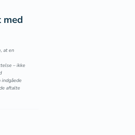
gt med
, at en
telse – ikke
d
n indgåede
e aftalte