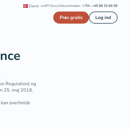
API Docs
Virksomheden
Tlf.: +45 88 33 66 99
Dansk
Prøv gratis
Log ind
ance
.
on Regulation) og
en 25. maj 2018.
u kan overholde