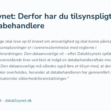
ynet: Derfor har du tilsynspli
tabehandlere
ge skal leve op til kravet om ansvarlighed og skal kunne påvise
rsonoplysninger er i overensstemmelse med reglerne i
orordningen. Den dataansvarlige vil – efter Datatilsynets opfat
 ovenstående krav ved blot at indgå en databehandleraftale me
Den dataansvarlige må således også føre et tilsyn med, at de
ler overholdes, herunder at databehandleren har gennemført d
isatoriske sikkerhedsforanstaltninger.”
t -
datatilsynet.dk