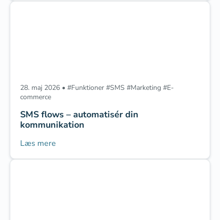
28. maj 2026
•
#
Funktioner
‎
#
SMS
‎
#
Marketing
‎
#
E-
commerce
SMS flows – automatisér din
kommunikation
Læs mere