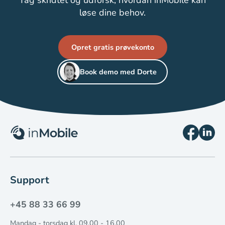
løse dine behov.
Opret gratis prøvekonto
Book demo med Dorte
Support
+45 88 33 66 99
Mandag - torsdag kl. 09.00 - 16.00