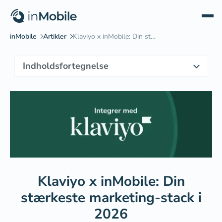
Indholdsfortegnelse
Hvad er Klaviyo?
Begrænsninger for SMS i Klaviyo
Hvorfor splitte dine marketingkanaler (best of breed)?
Sådan integrerer du inMobile og Klaviyo
Hvem bør (alligevel) vælge Klaviyo til SMS?
Konverterende SMS-kampagner med inMobile og Klaviyo
Klaviyo x inMobile: Din
Opsummering: inMobile vs Klaviyo
stærkeste marketing-stack i
2026