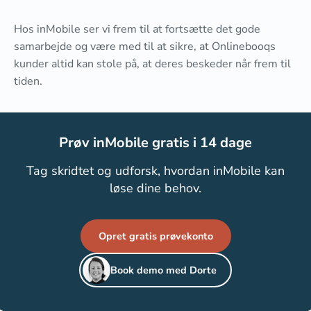
Hos inMobile ser vi frem til at fortsætte det gode
samarbejde og være med til at sikre, at Onlinebooqs
kunder altid kan stole på, at deres beskeder når frem til
tiden.
Prøv inMobile gratis i 14 dage
Tag skridtet og udforsk, hvordan inMobile kan
løse dine behov.
Opret gratis prøvekonto
Book demo med Dorte