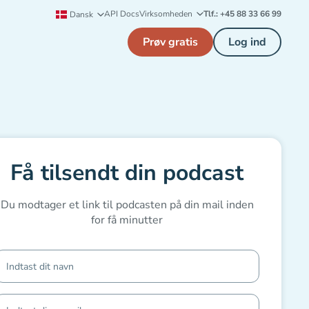
API Docs
Virksomheden
Tlf.: +45 88 33 66 99
Dansk
Prøv gratis
Log ind
Få tilsendt din podcast
Du modtager et link til podcasten på din mail inden
for få minutter