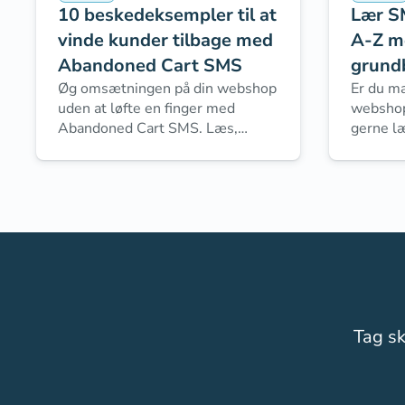
10 beskedeksempler til at
Lær S
vinde kunder tilbage med
A-Z m
Abandoned Cart SMS
grund
Øg omsætningen på din webshop
Er du ma
uden at løfte en finger med
webshop 
Abandoned Cart SMS. Læs,
gerne l
hvordan du gør, i denne e-bog.
udnytte
booste 
inMobil
dig!
Tag sk