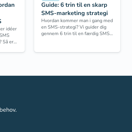
vordan
Guide: 6 trin til en skarp
SMS-marketing strategi
S
Hvordan kommer man i gang med
en SMS-strategi? Vi guider dig
ler idéer
gennem 6 trin til en færdig SMS-
e SMS
strategi, der er skræddersyet til
? Så er
din virksomhed.
et for
 behov.