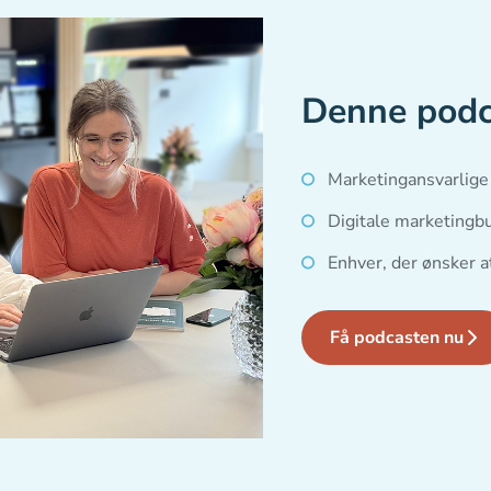
Denne podca
Marketingansvarlig
Digitale marketingb
Enhver, der ønsker 
Få podcasten nu