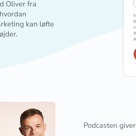
 Oliver fra
 hvordan
N
t
keting kan løfte
v
øjder.
b
p
Podcasten giver 