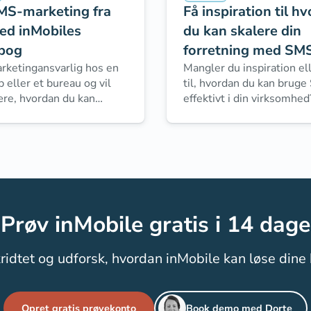
MS-marketing fra
Få inspiration til h
ed inMobiles
du kan skalere din
bog
forretning med SM
rketingansvarlig hos en
Mangler du inspiration el
eller et bureau og vil
til, hvordan du kan brug
ære, hvordan du kan
effektivt i din virksomhed
 SMS-marketing til at
inspirationskataloget nog
din virksomhed? Så er
dig – uanset branche.
es nye e-bog noget for
Prøv inMobile gratis i 14 dage
ridtet og udforsk, hvordan inMobile kan løse dine
Opret gratis prøvekonto
Book demo med Dorte