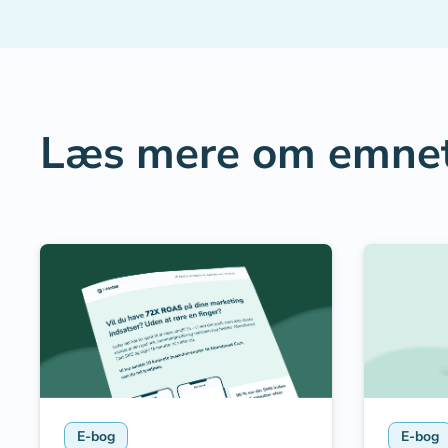
Læs mere om emnet
E-bog
E-bog