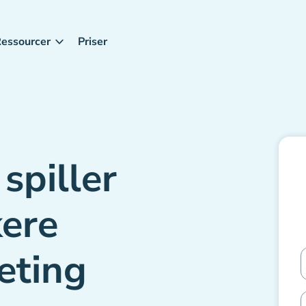
essourcer
Priser
spiller
kere
eting