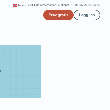
API-dokumentasjon
Selskapet
Tlf: +47 21 61 05 50
Norsk
Prøv gratis
Logg inn