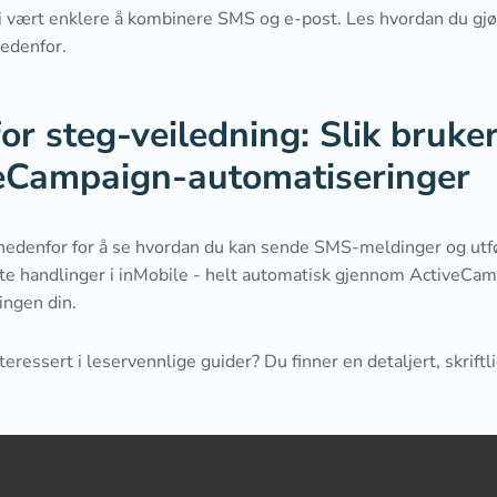
i vært enklere å kombinere SMS og e-post. Les hvordan du gjør 
nedenfor.
for steg-veiledning: Slik bruke
eCampaign-automatiseringer
nedenfor for å se hvordan du kan sende SMS-meldinger og utf
te handlinger i inMobile - helt automatisk gjennom ActiveCa
ingen din.
teressert i leservennlige guider? Du finner en detaljert, skrift