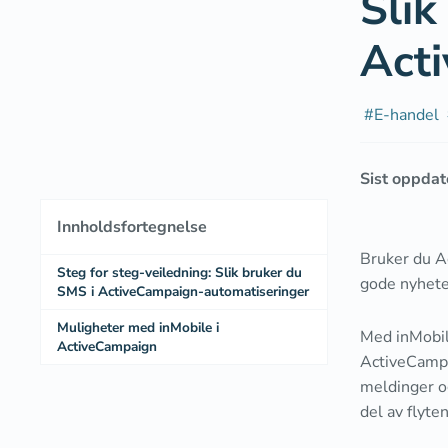
Slik
Act
#
E-handel
Sist oppdat
Innholdsfortegnelse
Bruker du A
Steg for steg-veiledning: Slik bruker du
gode nyheter
SMS i ActiveCampaign-automatiseringer
Muligheter med inMobile i
Med inMobil
ActiveCampaign
ActiveCampa
meldinger og
del av flyte