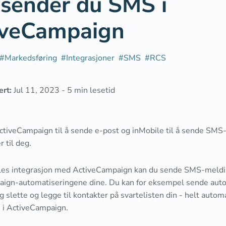
 sender du SMS i
iveCampaign
#
Markedsføring
#
Integrasjoner
#
SMS
#
RCS
ert:
Jul 11, 2023
-
5
min lesetid
ctiveCampaign til å sende e-post og inMobile til å sende SMS
 til deg.
es integrasjon med ActiveCampaign kan du sende SMS-meldi
ign-automatiseringene dine. Du kan for eksempel sende au
 slette og legge til kontakter på svartelisten din - helt auto
n i ActiveCampaign.