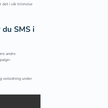
det i vår trinnvise
r du SMS i
øre andre
mpaign-
lig veiledning under