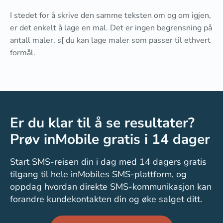
I stedet for å skrive den samme teksten om og om igjen,
er det enkelt å lage en mal. Det er ingen begrensning på
antall maler, s[ du kan lage maler som passer til ethvert
formål.
Er du klar til å se resultater?
Prøv inMobile gratis i 14 dager
Start SMS-reisen din i dag med 14 dagers gratis
tilgang til hele inMobiles SMS-plattform, og
oppdag hvordan direkte SMS-kommunikasjon kan
forandre kundekontakten din og øke salget ditt.