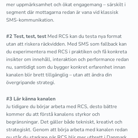
mer uppmärksamhet och ökat engagemang – särskilt i
segment där mottagarna redan är vana vid klassisk
SMS-kommunikation.
#2 Test, test, test
Med RCS kan du testa nya format
utan att riskera räckvidden. Med SMS som fallback kan
du experimentera med RCS i praktiken och få konkreta
insikter om innehåll, interaktion och performance redan
nu, samtidigt som du bygger konkret erfarenhet innan
kanalen blir brett tillgänglig – utan att ändra din
övergripande strategi.
#3 Lär känna kanalen
Ju tidigare du börjar arbeta med RCS, desto bättre
kommer du att förstå kanalens styrkor och
begränsningar. Det gäller både tekniskt, kreativt och
strategiskt. Genom att börja arbeta med kanalen redan
nu står du starkare när RCS blir mer utbrett i Danmark.