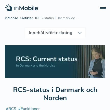
Innehållsförteckning
Vad är statusen för RCS - just nu?
Vad betyder det för dig?
Vad du bör göra nu
RCS-status i Danmark och
Norden
#
RCS
#
Funktioner