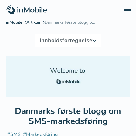
Innholdsfortegnelse
Din mening er verdsatt
Hvem er vi?
Danmarks første blogg om
SMS-markedsføring
#
SMS
#
Markedsføring