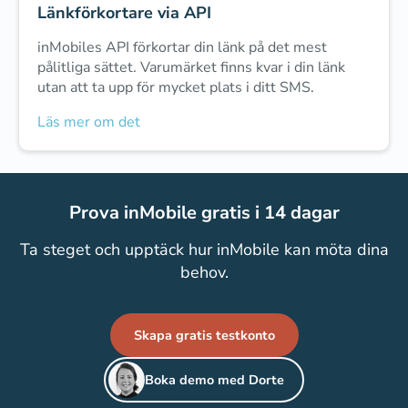
Länkförkortare via API
inMobiles API förkortar din länk på det mest
pålitliga sättet. Varumärket finns kvar i din länk
utan att ta upp för mycket plats i ditt SMS.
Läs mer om det
Prova inMobile gratis i 14 dagar
Ta steget och upptäck hur inMobile kan möta dina
behov.
Skapa gratis testkonto
Boka demo med Dorte