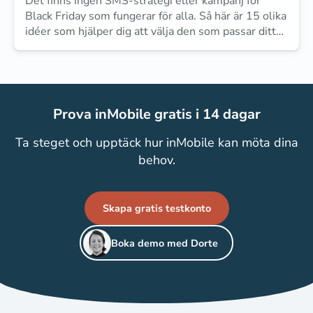
Det finns ingen SMS-strategi eller kampanj för
Black Friday som fungerar för alla. Så här är 15 olika
idéer som hjälper dig att välja den som passar ditt
företag bäst.
Prova inMobile gratis i 14 dagar
Ta steget och upptäck hur inMobile kan möta dina
behov.
Skapa gratis testkonto
Boka demo med Dorte