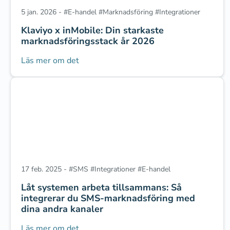
5 jan. 2026
-
#
E-handel
#
Marknadsföring
#
Integrationer
Klaviyo x inMobile: Din starkaste
marknadsföringsstack år 2026
Läs mer om det
17 feb. 2025
-
#
SMS
#
Integrationer
#
E-handel
Låt systemen arbeta tillsammans: Så
integrerar du SMS-marknadsföring med
dina andra kanaler
Läs mer om det