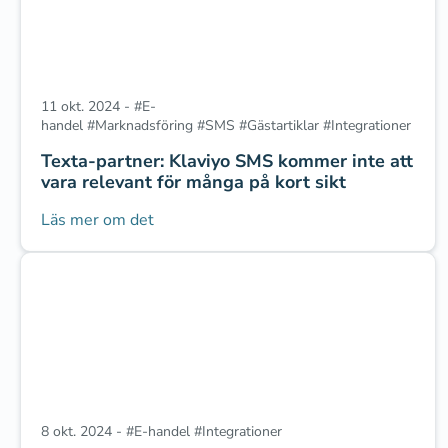
11 okt. 2024
-
#
E-
handel
#
Marknadsföring
#
SMS
#
Gästartiklar
#
Integrationer
Texta-partner: Klaviyo SMS kommer inte att
vara relevant för många på kort sikt
Läs mer om det
8 okt. 2024
-
#
E-handel
#
Integrationer