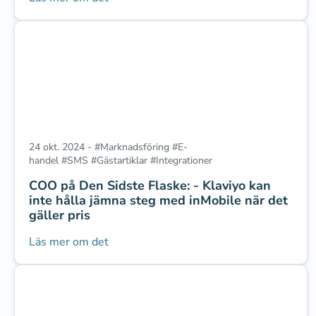
24 okt. 2024
-
#
Marknadsföring
#
E-
handel
#
SMS
#
Gästartiklar
#
Integrationer
COO på Den Sidste Flaske: - Klaviyo kan
inte hålla jämna steg med inMobile när det
gäller pris
Läs mer om det